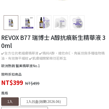
REVOX B77 瑞博士 A醇抗痕新生精華液 3
0ml
✔️全方位抗老細膚精華液 ✔️精純A醇、維他命E、角鯊烷與多種植物精
油，有效撫平細紋 ✔️肌膚細嫩緊緻彷若新生
歐洲熱銷 醫美精華液No.1
限時折扣商品
NT$399
NT$499
風格
1入
1入凹盒(效期:2026.06)