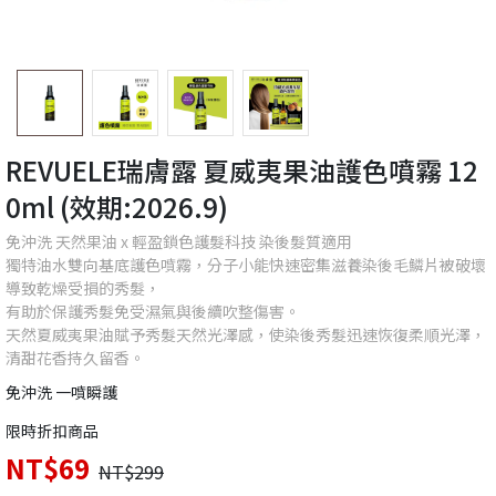
REVUELE瑞膚露 夏威夷果油護色噴霧 12
0ml (效期:2026.9)
免沖洗 天然果油 x 輕盈鎖色護髮科技 染後髮質適用
獨特油水雙向基底護色噴霧，分子小能快速密集滋養染後毛鱗片被破壞
導致乾燥受損的秀髮，
有助於保護秀髮免受濕氣與後續吹整傷害。
天然夏威夷果油賦予秀髮天然光澤感，使染後秀髮迅速恢復柔順光澤，
清甜花香持久留香。
免沖洗 一噴瞬護
限時折扣商品
NT$69
NT$299